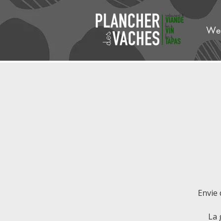
We
Envie 
La 