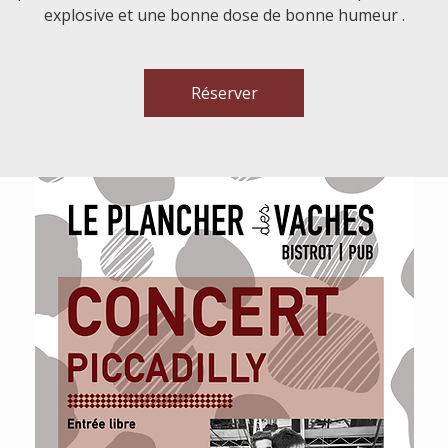
explosive et une bonne dose de bonne humeur .
Réserver