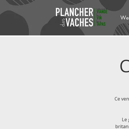
We
C
Ce ven
Le 
britan