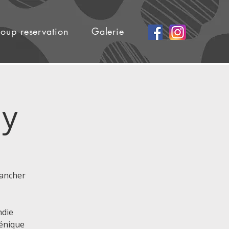
oup reservation
Galerie
ly
lancher
ndie
cénique