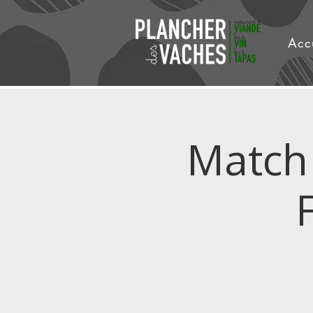
Acc
Match