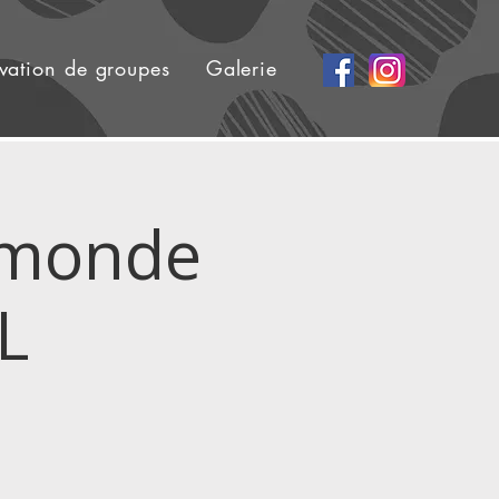
vation de groupes
Galerie
 monde
L