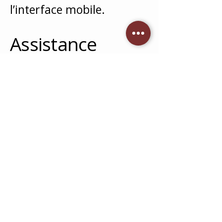
l’interface mobile.
Assistance
Si vous rencontrez une
difficulté d’accès à un
contenu ou à une
fonctionnalité, merci de
nous le signaler. Nous
ferons de notre mieux
pour vous fournir une
alternative accessible
dans les meilleurs délais.
📧 Contact :